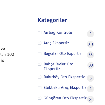
Kategoriler
Airbag Kontrolü
4
Araç Ekspertiz
311
 ve
Bağcılar Oto Expertiz
tları 100
53
 iş
Bahçelievler Oto
38
Ekspertiz
Bakırköy Oto Ekspertiz
6
Elektrikli Araç Ekspertiz
4
Güngören Oto Ekspertiz
51