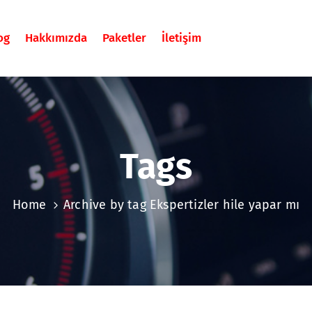
og
Hakkımızda
Paketler
İletişim
Tags
Home
Archive by tag Ekspertizler hile yapar mı