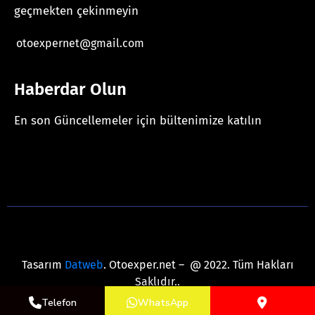
geçmekten çekinmeyin
otoexpernet@gmail.com
Haberdar Olun
En son Güncellemeler için bültenimize katılın
[mc4wp_form id="625"]
Tasarım
Datweb
. Otoexper.net – @ 2022. Tüm Hakları
Saklıdır..
Telefon
WhatsApp