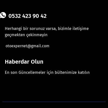
0532 423 90 42
Herhangi bir sorunuz varsa, bizimle iletişime
geçmekten çekinmeyin
otoexpernet@gmail.com
Haberdar Olun
En son Güncellemeler için bültenimize katılın
[mc4wp_form id="625"]