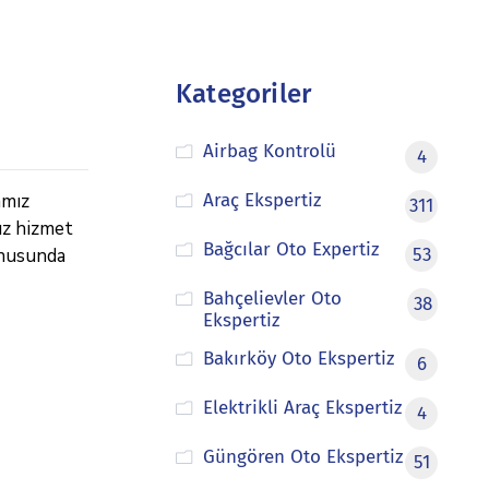
Kategoriler
Airbag Kontrolü
4
amız
Araç Ekspertiz
311
ız hizmet
Bağcılar Oto Expertiz
onusunda
53
Bahçelievler Oto
38
Ekspertiz
Bakırköy Oto Ekspertiz
6
Elektrikli Araç Ekspertiz
4
Güngören Oto Ekspertiz
51