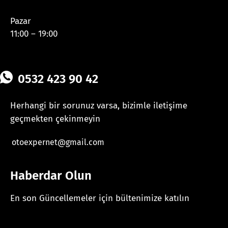
Pazar
11:00 – 19:00
0532 423 90 42
Herhangi bir sorunuz varsa, bizimle iletişime
geçmekten çekinmeyin
otoexpernet@gmail.com
Haberdar Olun
En son Güncellemeler için bültenimize katılın
[mc4wp_form id="625"]