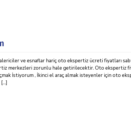
um
iciler ve esnaflar hariç oto ekspertiz ücreti fiyatları sab
rtiz merkezleri zorunlu hale getirilecektir. Oto ekspertiz fi
ak İstiyorum , İkinci el araç almak isteyenler için oto eks
 […]