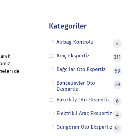
Kategoriler
Airbag Kontrolü
4
larak
Araç Ekspertiz
311
mamız
Bağcılar Oto Expertiz
meleri de
53
Bahçelievler Oto
38
Ekspertiz
Bakırköy Oto Ekspertiz
6
Elektrikli Araç Ekspertiz
4
Güngören Oto Ekspertiz
51