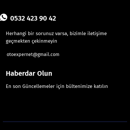
0532 423 90 42
Herhangi bir sorunuz varsa, bizimle iletişime
geçmekten çekinmeyin
otoexpernet@gmail.com
Haberdar Olun
En son Güncellemeler için bültenimize katılın
[mc4wp_form id="625"]