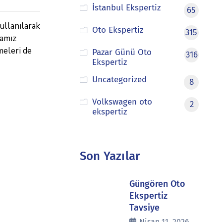
İstanbul Ekspertiz
65
ullanılarak
Oto Ekspertiz
315
mamız
meleri de
Pazar Günü Oto
316
Ekspertiz
Uncategorized
8
Volkswagen oto
2
ekspertiz
Son Yazılar
Güngören Oto
Ekspertiz
Tavsiye
Nisan 11, 2026