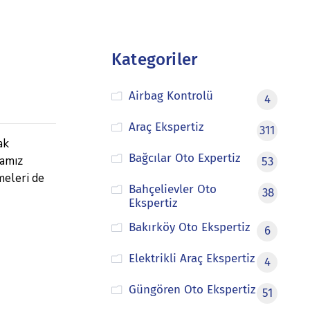
Kategoriler
Airbag Kontrolü
4
Araç Ekspertiz
311
ak
Bağcılar Oto Expertiz
mamız
53
meleri de
Bahçelievler Oto
38
Ekspertiz
Bakırköy Oto Ekspertiz
6
Elektrikli Araç Ekspertiz
4
Güngören Oto Ekspertiz
51