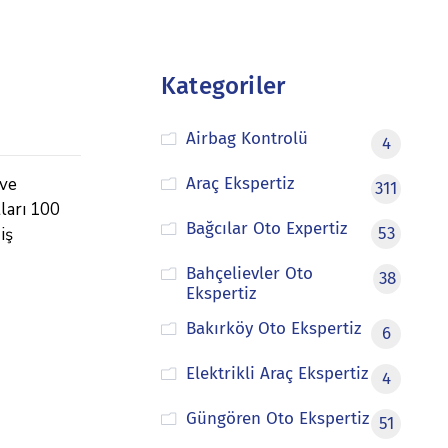
Kategoriler
Airbag Kontrolü
4
 ve
Araç Ekspertiz
311
tları 100
Bağcılar Oto Expertiz
iş
53
Bahçelievler Oto
38
Ekspertiz
Bakırköy Oto Ekspertiz
6
Elektrikli Araç Ekspertiz
4
Güngören Oto Ekspertiz
51