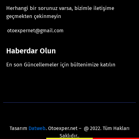
Herhangi bir sorunuz varsa, bizimle iletişime
geçmekten çekinmeyin
otoexpernet@gmail.com
Haberdar Olun
En son Güncellemeler için bültenimize katılın
[mc4wp_form id="625"]
Tasarım
Datweb
. Otoexper.net – @ 2022. Tüm Hakları
Saklıdır..