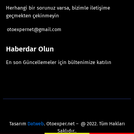
Herhangi bir sorunuz varsa, bizimle iletişime
geçmekten çekinmeyin
otoexpernet@gmail.com
Haberdar Olun
En son Güncellemeler için bültenimize katılın
[mc4wp_form id="625"]
Tasarım
Datweb
. Otoexper.net – @ 2022. Tüm Hakları
Saklıdır..