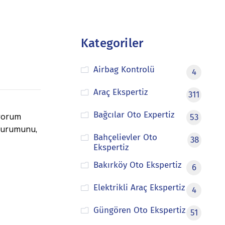
Kategoriler
Airbag Kontrolü
4
Araç Ekspertiz
311
Bağcılar Oto Expertiz
iyorum
53
 durumunu,
Bahçelievler Oto
38
Ekspertiz
Bakırköy Oto Ekspertiz
6
Elektrikli Araç Ekspertiz
4
Güngören Oto Ekspertiz
51