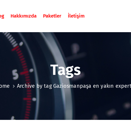
og
Hakkımızda
Paketler
İletişim
Tags
ome
Archive by tag Gaziosmanpaşa en yakın expert