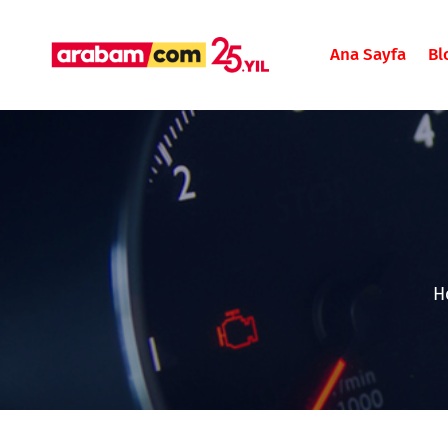
Ana Sayfa
Bl
H