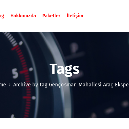
og
Hakkımızda
Paketler
İletişim
Tags
me
Archive by tag Gençosman Mahallesi Araç Ekspe