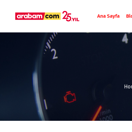
Ana Sayfa
Bl
Ho