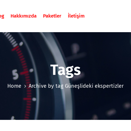
og
Hakkımızda
Paketler
İletişim
Tags
Home
Archive by tag Güneşlideki ekspertizler