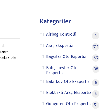
Kategoriler
Airbag Kontrolü
4
rak
Araç Ekspertiz
311
mamız
Bağcılar Oto Expertiz
meleri de
53
Bahçelievler Oto
38
Ekspertiz
Bakırköy Oto Ekspertiz
6
Elektrikli Araç Ekspertiz
4
Güngören Oto Ekspertiz
51