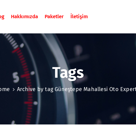
og
Hakkımızda
Paketler
İletişim
Tags
ome
Archive by tag Güneştepe Mahallesi Oto Expert