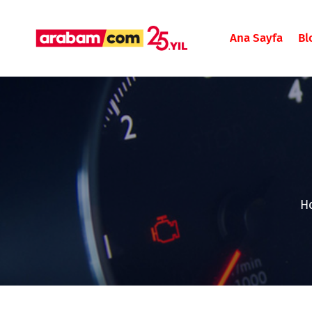
Ana Sayfa
Bl
H