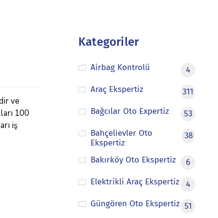
Kategoriler
Airbag Kontrolü
4
Araç Ekspertiz
311
dir ve
Bağcılar Oto Expertiz
tları 100
53
rı iş
Bahçelievler Oto
38
Ekspertiz
Bakırköy Oto Ekspertiz
6
Elektrikli Araç Ekspertiz
4
Güngören Oto Ekspertiz
51