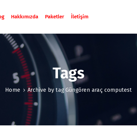
og
Hakkımızda
Paketler
İletişim
Tags
Home
Archive by tag Güngören araç computest