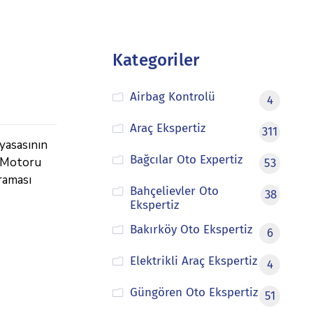
Kategoriler
Airbag Kontrolü
4
Araç Ekspertiz
311
yasasının
Bağcılar Oto Expertiz
 “Motoru
53
raması
Bahçelievler Oto
38
Ekspertiz
Bakırköy Oto Ekspertiz
6
Elektrikli Araç Ekspertiz
4
Güngören Oto Ekspertiz
51