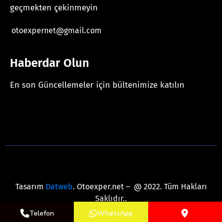
geçmekten çekinmeyin
otoexpernet@gmail.com
Haberdar Olun
En son Güncellemeler için bültenimize katılın
[mc4wp_form id="625"]
Tasarım
Datweb
. Otoexper.net – @ 2022. Tüm Hakları
Saklıdır..
Telefon
WhatsApp