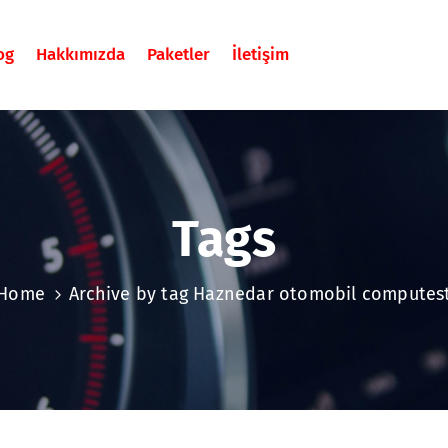
og
Hakkımızda
Paketler
İletişim
Tags
Home
Archive by tag Haznedar otomobil computes