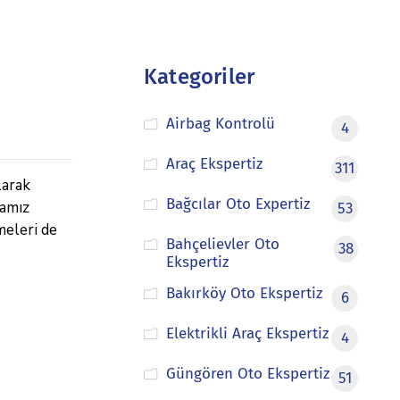
Kategoriler
Airbag Kontrolü
4
Araç Ekspertiz
311
larak
Bağcılar Oto Expertiz
mamız
53
meleri de
Bahçelievler Oto
38
Ekspertiz
Bakırköy Oto Ekspertiz
6
Elektrikli Araç Ekspertiz
4
Güngören Oto Ekspertiz
51