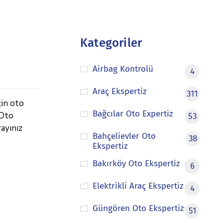
Kategoriler
Airbag Kontrolü
4
Araç Ekspertiz
311
çin oto
Bağcılar Oto Expertiz
 Oto
53
ayınız
Bahçelievler Oto
38
Ekspertiz
Bakırköy Oto Ekspertiz
6
Elektrikli Araç Ekspertiz
4
Güngören Oto Ekspertiz
51