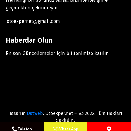
Herhangi bir sorunuz varsa, bizimle iletişime
geçmekten çekinmeyin
otoexpernet@gmail.com
Haberdar Olun
En son Güncellemeler için bültenimize katılın
[mc4wp_form id="625"]
Tasarım
Datweb
. Otoexper.net – @ 2022. Tüm Hakları
Saklıdır..
Telefon
WhatsApp