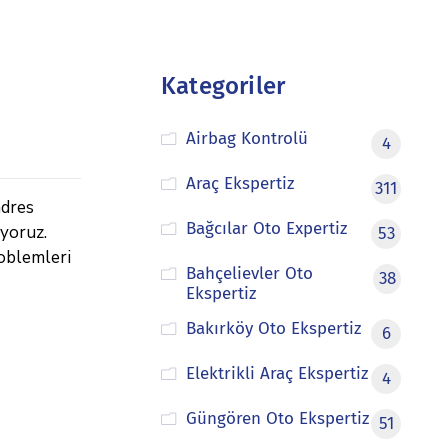
Kategoriler
Airbag Kontrolü
4
Araç Ekspertiz
311
adres
Bağcılar Oto Expertiz
nuyoruz.
53
roblemleri
Bahçelievler Oto
38
Ekspertiz
Bakırköy Oto Ekspertiz
6
Elektrikli Araç Ekspertiz
4
Güngören Oto Ekspertiz
51