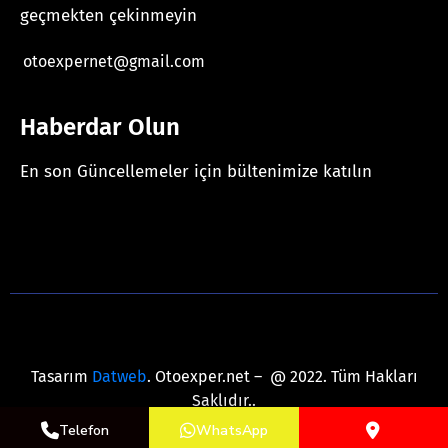
geçmekten çekinmeyin
otoexpernet@gmail.com
Haberdar Olun
En son Güncellemeler için bültenimize katılın
[mc4wp_form id="625"]
Tasarım
Datweb
. Otoexper.net – @ 2022. Tüm Hakları
Saklıdır..
Telefon
WhatsApp