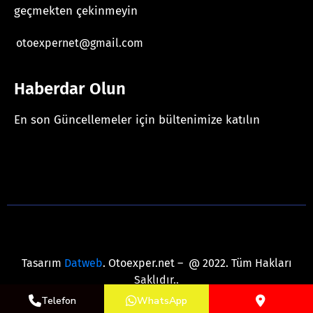
geçmekten çekinmeyin
otoexpernet@gmail.com
Haberdar Olun
En son Güncellemeler için bültenimize katılın
[mc4wp_form id="625"]
Tasarım
Datweb
. Otoexper.net – @ 2022. Tüm Hakları
Saklıdır..
Telefon
WhatsApp