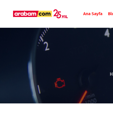
Ana Sayfa
Bl
H