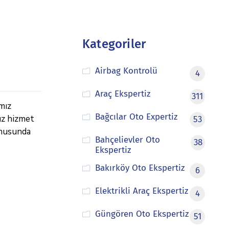
Kategoriler
Airbag Kontrolü
4
Araç Ekspertiz
311
mız
Bağcılar Oto Expertiz
ız hizmet
53
onusunda
Bahçelievler Oto
38
Ekspertiz
Bakırköy Oto Ekspertiz
6
Elektrikli Araç Ekspertiz
4
Güngören Oto Ekspertiz
51