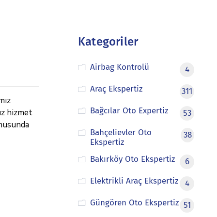
Kategoriler
Airbag Kontrolü
4
Araç Ekspertiz
311
mız
Bağcılar Oto Expertiz
ız hizmet
53
onusunda
Bahçelievler Oto
38
Ekspertiz
Bakırköy Oto Ekspertiz
6
Elektrikli Araç Ekspertiz
4
Güngören Oto Ekspertiz
51