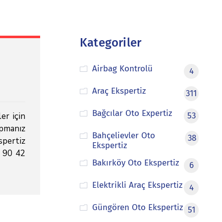
Kategoriler
Airbag Kontrolü
4
Araç Ekspertiz
311
Bağcılar Oto Expertiz
er için
53
pmanız
Bahçelievler Oto
38
pertiz
Ekspertiz
3 90 42
Bakırköy Oto Ekspertiz
6
Elektrikli Araç Ekspertiz
4
Güngören Oto Ekspertiz
51