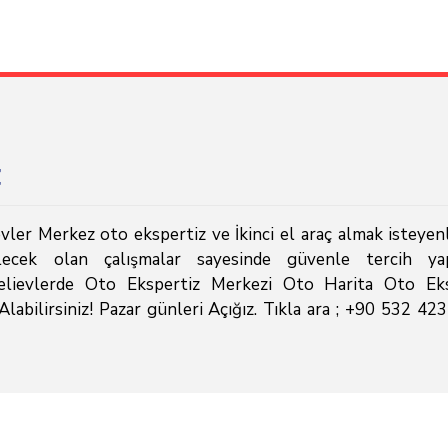
z
ler Merkez oto ekspertiz ve İkinci el araç almak isteyenl
rilecek olan çalışmalar sayesinde güvenle tercih ya
çelievlerde Oto Ekspertiz Merkezi Oto Harita Oto Eks
abilirsiniz! Pazar günleri Açığız. Tıkla ara ; +90 532 42