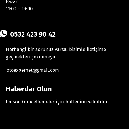
Pazar
11:00 – 19:00
0532 423 90 42
Herhangi bir sorunuz varsa, bizimle iletişime
geçmekten çekinmeyin
otoexpernet@gmail.com
Haberdar Olun
En son Güncellemeler için bültenimize katılın
[mc4wp_form id="625"]