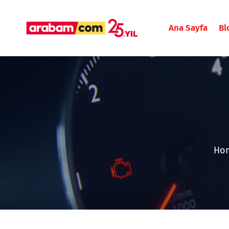
Ana Sayfa
Bl
Ho