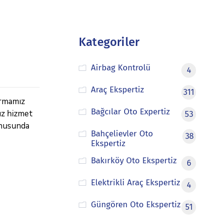
Kategoriler
Airbag Kontrolü
4
Araç Ekspertiz
311
irmamız
Bağcılar Oto Expertiz
ız hizmet
53
onusunda
Bahçelievler Oto
38
Ekspertiz
Bakırköy Oto Ekspertiz
6
Elektrikli Araç Ekspertiz
4
Güngören Oto Ekspertiz
51