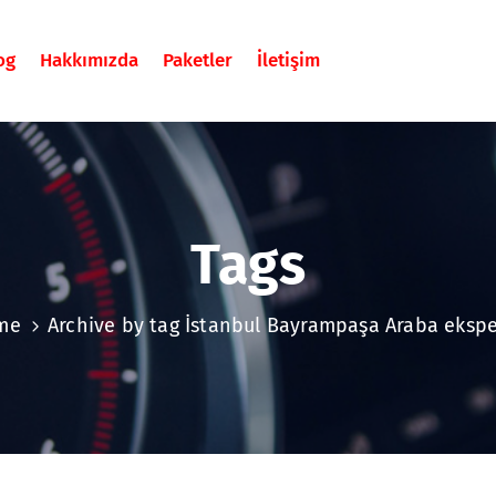
og
Hakkımızda
Paketler
İletişim
Tags
me
Archive by tag İstanbul Bayrampaşa Araba ekspe