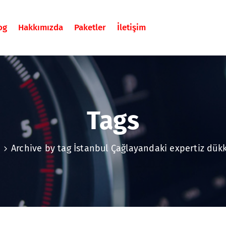
og
Hakkımızda
Paketler
İletişim
Tags
Archive by tag İstanbul Çağlayandaki expertiz dükk