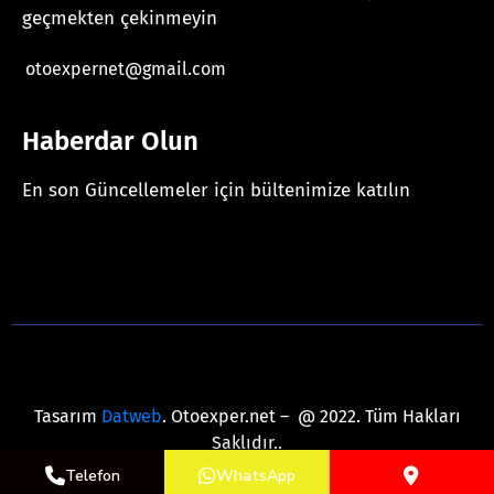
geçmekten çekinmeyin
otoexpernet@gmail.com
Haberdar Olun
En son Güncellemeler için bültenimize katılın
[mc4wp_form id="625"]
Tasarım
Datweb
. Otoexper.net – @ 2022. Tüm Hakları
Saklıdır..
Telefon
WhatsApp