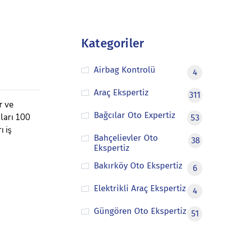
Kategoriler
Airbag Kontrolü
4
Araç Ekspertiz
311
r ve
Bağcılar Oto Expertiz
tları 100
53
ı iş
Bahçelievler Oto
38
Ekspertiz
Bakırköy Oto Ekspertiz
6
Elektrikli Araç Ekspertiz
4
Güngören Oto Ekspertiz
51