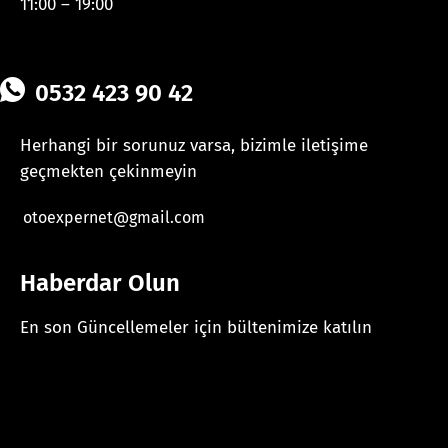
11:00 – 19:00
0532 423 90 42
Herhangi bir sorunuz varsa, bizimle iletişime
geçmekten çekinmeyin
otoexpernet@gmail.com
Haberdar Olun
En son Güncellemeler için bültenimize katılın
[mc4wp_form id="625"]