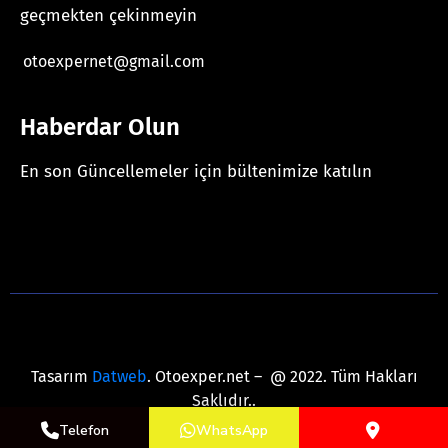
geçmekten çekinmeyin
otoexpernet@gmail.com
Haberdar Olun
En son Güncellemeler için bültenimize katılın
[mc4wp_form id="625"]
Tasarım
Datweb
. Otoexper.net – @ 2022. Tüm Hakları
Saklıdır..
Telefon
WhatsApp