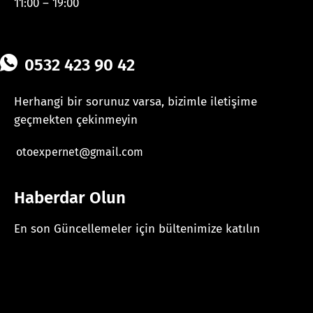
11:00 – 19:00
0532 423 90 42
Herhangi bir sorunuz varsa, bizimle iletişime
geçmekten çekinmeyin
otoexpernet@gmail.com
Haberdar Olun
En son Güncellemeler için bültenimize katılın
[mc4wp_form id="625"]