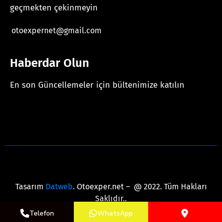
geçmekten çekinmeyin
otoexpernet@gmail.com
Haberdar Olun
En son Güncellemeler için bültenimize katılın
[mc4wp_form id="625"]
Tasarım
Datweb
. Otoexper.net – @ 2022. Tüm Hakları
Saklıdır..
Telefon
WhatsApp