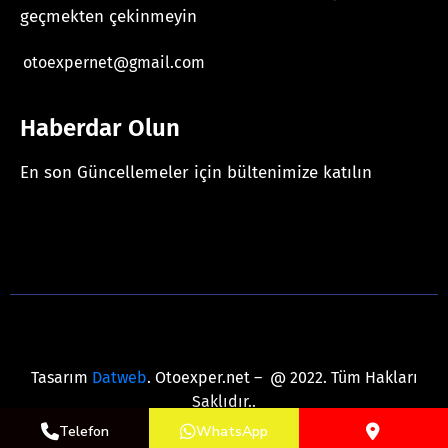
geçmekten çekinmeyin
otoexpernet@gmail.com
Haberdar Olun
En son Güncellemeler için bültenimize katılın
[mc4wp_form id="625"]
Tasarım
Datweb
. Otoexper.net – @ 2022. Tüm Hakları
Saklıdır..
Telefon
WhatsApp