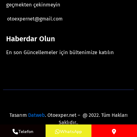
geçmekten çekinmeyin
otoexpernet@gmail.com
Haberdar Olun
En son Güncellemeler için bültenimize katılın
[mc4wp_form id="625"]
Tasarım
Datweb
. Otoexper.net – @ 2022. Tüm Hakları
Saklıdır..
Telefon
WhatsApp