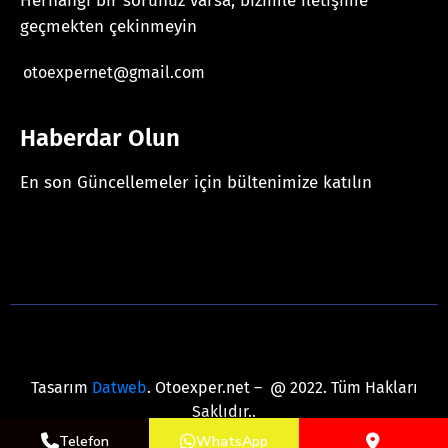
Herhangi bir sorunuz varsa, bizimle iletişime
geçmekten çekinmeyin
otoexpernet@gmail.com
Haberdar Olun
En son Güncellemeler için bültenimize katılın
[mc4wp_form id="625"]
Tasarım
Datweb
. Otoexper.net – @ 2022. Tüm Hakları
Saklıdır..
Telefon
WhatsApp