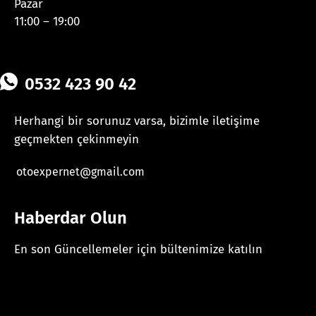
Pazar
11:00 – 19:00
0532 423 90 42
Herhangi bir sorunuz varsa, bizimle iletişime
geçmekten çekinmeyin
otoexpernet@gmail.com
Haberdar Olun
En son Güncellemeler için bültenimize katılın
[mc4wp_form id="625"]