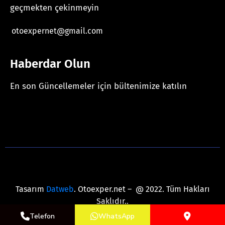
geçmekten çekinmeyin
otoexpernet@gmail.com
Haberdar Olun
En son Güncellemeler için bültenimize katılın
[mc4wp_form id="625"]
Tasarım
Datweb
. Otoexper.net – @ 2022. Tüm Hakları
Saklıdır..
Telefon
WhatsApp