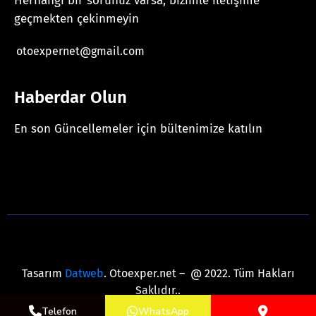
Herhangi bir sorunuz varsa, bizimle iletişime
geçmekten çekinmeyin
otoexpernet@gmail.com
Haberdar Olun
En son Güncellemeler için bültenimize katılın
[mc4wp_form id="625"]
Tasarım
Datweb
. Otoexper.net – @ 2022. Tüm Hakları
Saklıdır..
Telefon
WhatsApp