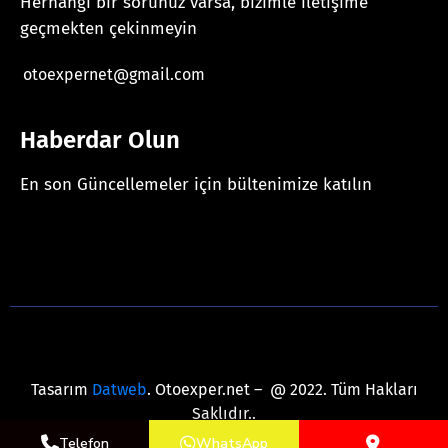
Herhangi bir sorunuz varsa, bizimle iletişime
geçmekten çekinmeyin
otoexpernet@gmail.com
Haberdar Olun
En son Güncellemeler için bültenimize katılın
[mc4wp_form id="625"]
Tasarım
Datweb
. Otoexper.net – @ 2022. Tüm Hakları
Saklıdır..
Telefon
WhatsApp