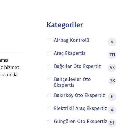
Kategoriler
Airbag Kontrolü
4
Araç Ekspertiz
311
amız
Bağcılar Oto Expertiz
ız hizmet
53
onusunda
Bahçelievler Oto
38
Ekspertiz
Bakırköy Oto Ekspertiz
6
Elektrikli Araç Ekspertiz
4
Güngören Oto Ekspertiz
51