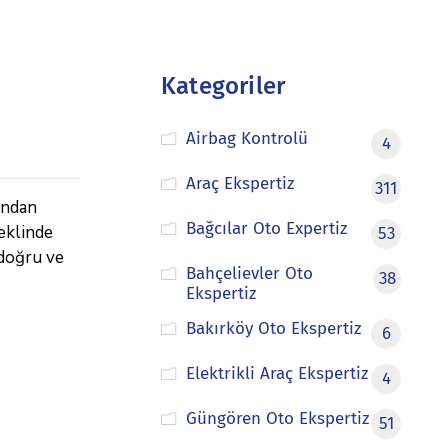
Kategoriler
Airbag Kontrolü
4
Araç Ekspertiz
311
ından
Bağcılar Oto Expertiz
şeklinde
53
 doğru ve
Bahçelievler Oto
38
Ekspertiz
Bakırköy Oto Ekspertiz
6
Elektrikli Araç Ekspertiz
4
Güngören Oto Ekspertiz
51