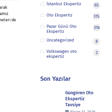
İstanbul Ekspertiz
65
arak
mamız
Oto Ekspertiz
315
meleri de
Pazar Günü Oto
316
Ekspertiz
Uncategorized
8
Volkswagen oto
2
ekspertiz
Son Yazılar
Güngören Oto
Ekspertiz
Tavsiye
Nisan 11, 2026