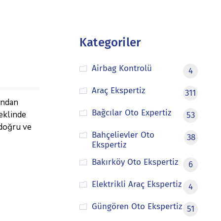
Kategoriler
Airbag Kontrolü
4
Araç Ekspertiz
311
ından
Bağcılar Oto Expertiz
şeklinde
53
 doğru ve
Bahçelievler Oto
38
Ekspertiz
Bakırköy Oto Ekspertiz
6
Elektrikli Araç Ekspertiz
4
Güngören Oto Ekspertiz
51