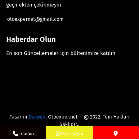
geçmekten çekinmeyin
otoexpernet@gmail.com
Haberdar Olun
En son Güncellemeler için bültenimize katılın
[mc4wp_form id="625"]
Tasarım
Datweb
. Otoexper.net – @ 2022. Tüm Hakları
Saklıdır..
Telefon
WhatsApp