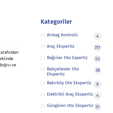
Kategoriler
Airbag Kontrolü
4
Araç Ekspertiz
311
tarafından
Bağcılar Oto Expertiz
şeklinde
53
 doğru ve
Bahçelievler Oto
38
Ekspertiz
Bakırköy Oto Ekspertiz
6
Elektrikli Araç Ekspertiz
4
Güngören Oto Ekspertiz
51